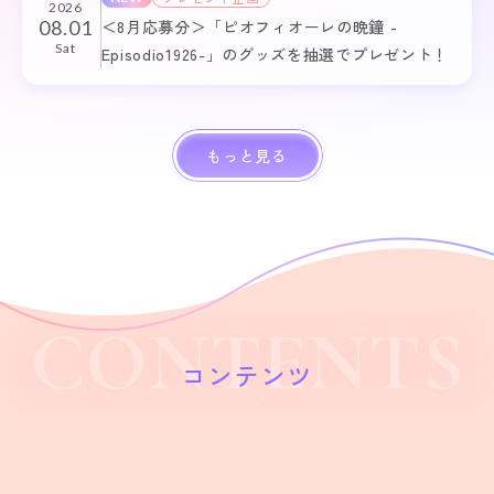
2026
08.01
＜8月応募分＞「ピオフィオーレの晩鐘 -
Sat
Episodio1926-」のグッズを抽選でプレゼント！
もっと見る
CONTENTS
コンテンツ