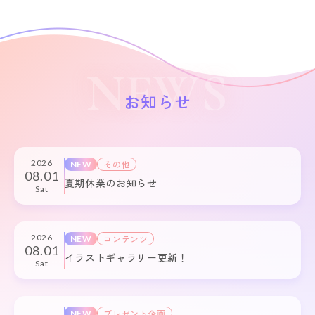
NEWS
お知らせ
2026
その他
NEW
08.01
夏期休業のお知らせ
Sat
2026
コンテンツ
NEW
08.01
イラストギャラリー更新！
Sat
プレゼント企画
NEW