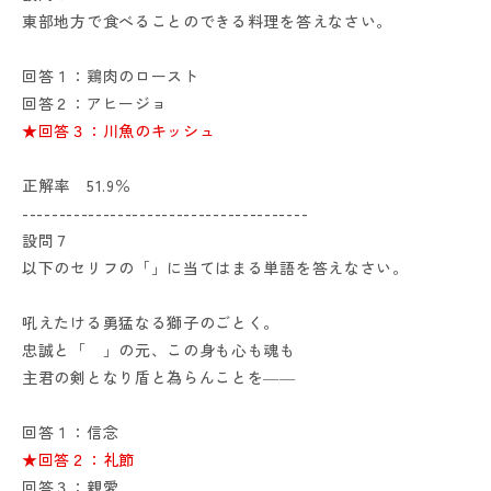
東部地方で食べることのできる料理を答えなさい。
回答１：鶏肉のロースト
回答２：アヒージョ
★回答３：川魚のキッシュ
正解率 51.9％
---------------------------------------
設問７
以下のセリフの「」に当てはまる単語を答えなさい。
吼えたける勇猛なる獅子のごとく。
忠誠と「 」の元、この身も心も魂も
主君の剣となり盾と為らんことを――
回答１：信念
★回答２：礼節
回答３：親愛