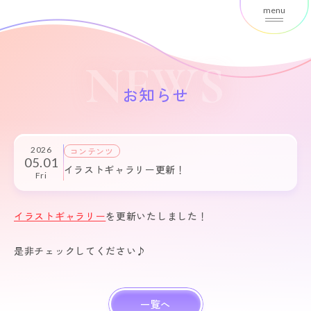
menu
NEWS
お知らせ
2026
コンテンツ
05.01
イラストギャラリー更新！
Fri
イラストギャラリー
を更新いたしました！
是非チェックしてください♪
一覧へ