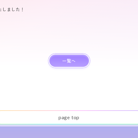
たしました！
一覧へ
p
a
g
e
t
o
p