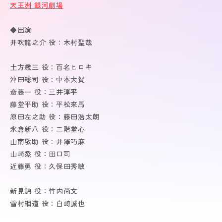
天王洲 銀河劇場
◆出演
井吹龍之介 役：木村聖哉
土方歳三 役：百名ヒロキ
沖田総司 役：中本大賀
斎藤一 役：三井淳平
藤堂平助 役：平松來馬
原田左之助 役：藤田浩太朗
永倉新八 役：二階堂心
山南敬助 役：井澤巧麻
山崎烝 役：田口司
近藤勇 役：久保田秀敏
新見錦 役：竹内尚文
雪村綱道 役：白崎誠也