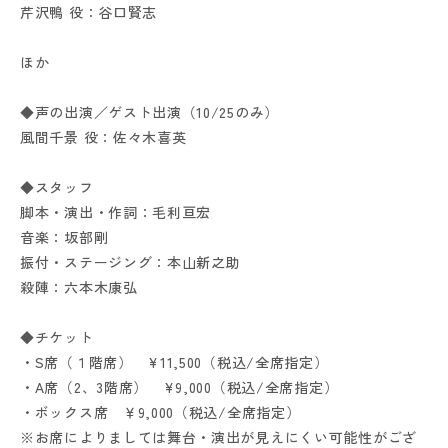
芹沢鴨 役：谷口賢志
ほか
◆声の出演／ゲスト出演（10/25のみ）
風間千景 役：佐々木喜英
◆スタッフ
脚本・演出・作詞：毛利亘宏
音楽：坂部剛
振付・ステージング：本山新之助
殺陣：六本木康弘
◆チケット
・S席（１階席） ¥11,500（税込/全席指定）
・A席（2、3階席） ¥9,000（税込/全席指定）
・ボックス席 ￥9,000（税込/全席指定）
※お席によりましては舞台・演出が見えにくい可能性がござ